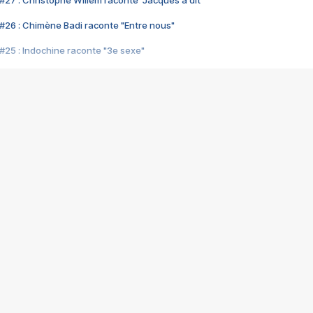
#26 : Chimène Badi raconte "Entre nous"
#25 : Indochine raconte "3e sexe"
#24 : Zaho raconte "C'est chelou"
#23 : Patrick Bruel raconte "Au café des délices"
#22 : Kyo raconte "Le chemin"
#21 : Nolwenn Leroy raconte "Cassé"
#20 : Patrick Hernandez raconte "Born to be alive"
#19 : Lorie raconte "Près de moi"
#18 : Michael Jones raconte "A nos actes manqués" (avec Jean-Jacque
#17 : Khaled raconte "Aïcha"
#16 : Corneille raconte "Parce qu'on vient de loin"
#15 : Indochine raconte "L'aventurier"